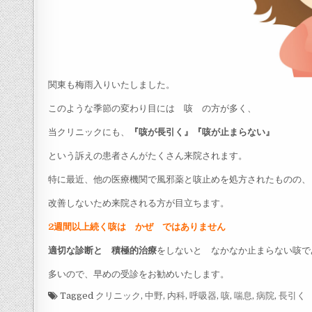
関東も梅雨入りいたしました。
このような季節の変わり目には 咳 の方が多く、
当クリニックにも、
『咳が長引く』『咳が止まらない』
という訴えの患者さんがたくさん来院されます。
特に最近、他の医療機関で風邪薬と咳止めを処方されたものの、
改善しないため来院される方が目立ちます。
2週間以上続く咳は かぜ ではありません
適切な診断と 積極的治療
をしないと なかなか止まらない咳で
多いので、早めの受診をお勧めいたします。
Tagged
クリニック
,
中野
,
内科
,
呼吸器
,
咳
,
喘息
,
病院
,
長引く