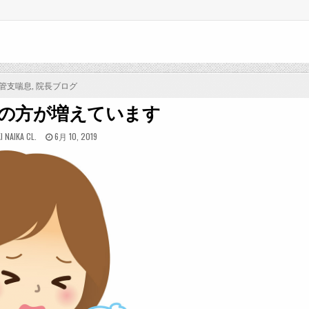
STED
管支喘息
,
院長ブログ
10.咳の方が増えています
POSTED
 NAIKA CL.
6月 10, 2019
ON