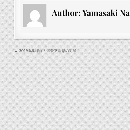
Author:
Yamasaki Na
投
← 2019.6.9.梅雨の気管支喘息の対策
稿
ナ
ビ
ゲ
ー
シ
ョ
ン