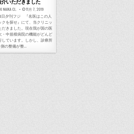
紹介いただきました
POSTED
I NAIKA CL.
11月 7, 2019
ON
月31日夕刊フジ 『名医はこの人
ックを探せ』にて、当クリニッ
ただきました。現在我が国の医
大・中規模病院の機能がどんど
行しています。しかし、診療所
側の整備が整…