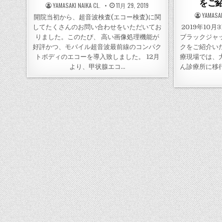
をご
POSTED
POSTED
YAMASAKI NAIKA CL.
11月 29, 2019
BY
ON
POSTED
YAMASAK
開院当初から、超音波検査(エコー検査)に関
BY
してたくさんのお問い合わせをいただいてお
2019年10
りました。このたび、 高い画像処理機能が
ブラックジャ
好評かつ、モバイル超音波最前線のコンパク
クをご紹介い
トボディのエコーを導入致しました。 12月
療現場では、
より、甲状腺エコ…
ん診療所に移