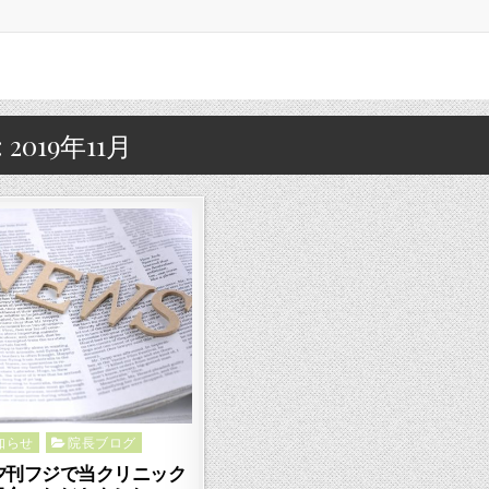
:
2019年11月
知らせ
院長ブログ
d
.8. 夕刊フジで当クリニック