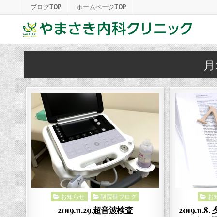
ブログTOP
ホームページTOP
月
お知らせ
副院長ブログ
お
Posted
Poste
in
in
2019.11.29.超音波検査
2019.11