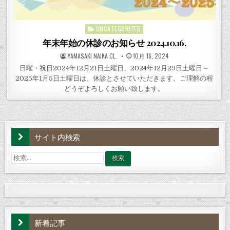
UNCATEGORIZED
Posted
in
年末年始の休診のお知らせ 2024.10.16.
POSTED
POSTED
YAMASAKI NAIKA CL.
10月 16, 2024
BY
ON
日曜・祝日2024年12月21日土曜日、2024年12月29日土曜日～
2025年1月5日土曜日は、休診とさせていただきます。ご理解の程
どうぞよろしくお願い致します。
サイト内検索
検
索:
新着記事