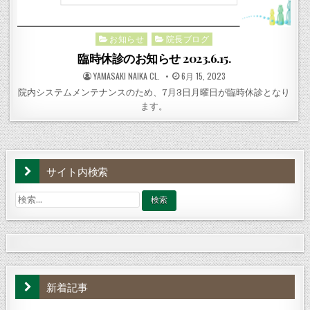
お知らせ
院長ブログ
Posted
in
臨時休診のお知らせ 2023.6.15.
POSTED
POSTED
YAMASAKI NAIKA CL.
6月 15, 2023
BY
ON
院内システムメンテナンスのため、7月3日月曜日が臨時休診となり
ます。
サイト内検索
検
索:
新着記事