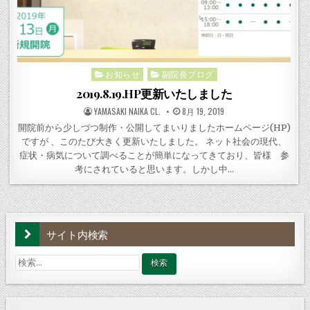
お知らせ
副院長ブログ
Posted
in
2019.8.19.HP更新いたしました
POSTED
POSTED
YAMASAKI NAIKA CL.
8月 19, 2019
BY
ON
開院前から少しづつ制作・公開してまいりましたホームページ(HP)
ですが 、このたび大きく更新いたしました。 ネット社会の現代、
症状・病気について調べることが簡単になってきており、皆様 参
考にされていると思います。しかし中…
サイト内検索
検
索: