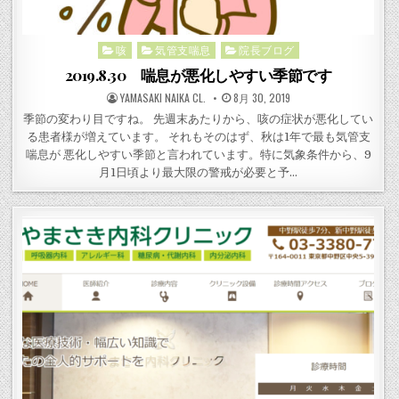
咳
気管支喘息
院長ブログ
Posted
in
2019.8.30 喘息が悪化しやすい季節です
POSTED
POSTED
YAMASAKI NAIKA CL.
8月 30, 2019
BY
ON
季節の変わり目ですね。 先週末あたりから、咳の症状が悪化してい
る患者様が増えています。 それもそのはず、秋は1年で最も気管支
喘息が 悪化しやすい季節と言われています。特に気象条件から、9
月1日頃より最大限の警戒が必要と予…