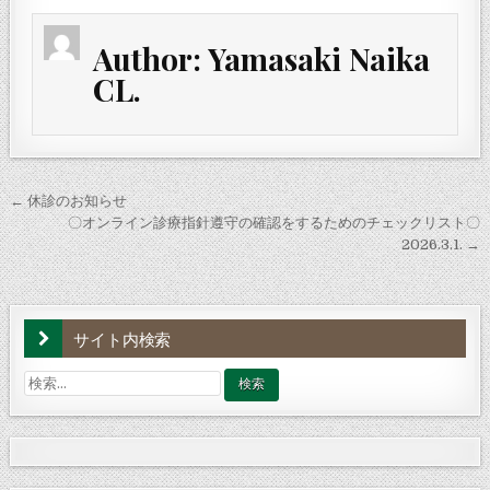
Author:
Yamasaki Naika
CL.
投
← 休診のお知らせ
稿
〇オンライン診療指針遵守の確認をするためのチェックリスト〇
2026.3.1. →
ナ
ビ
ゲ
サイト内検索
ー
シ
検
索:
ョ
ン