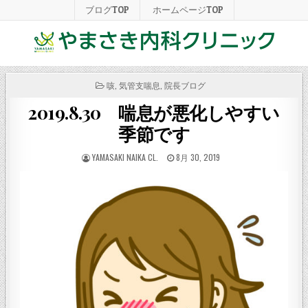
ブログTOP
ホームページTOP
POSTED
咳
,
気管支喘息
,
院長ブログ
IN
2019.8.30 喘息が悪化しやすい
季節です
POSTED
POSTED
YAMASAKI NAIKA CL.
8月 30, 2019
BY
ON