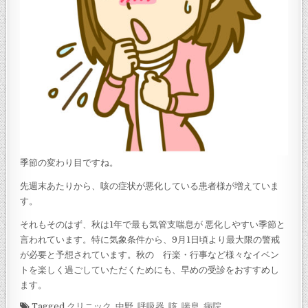
季節の変わり目ですね。
先週末あたりから、咳の症状が悪化している患者様が増えていま
す。
それもそのはず、秋は1年で最も気管支喘息が 悪化しやすい季節と
言われています。特に気象条件から、9月1日頃より最大限の警戒
が必要と予想されています。秋の 行楽・行事など様々なイベン
トを楽しく過ごしていただくためにも、早めの受診をおすすめし
ます。
Tagged
クリニック
,
中野
,
呼吸器
,
咳
,
喘息
,
病院