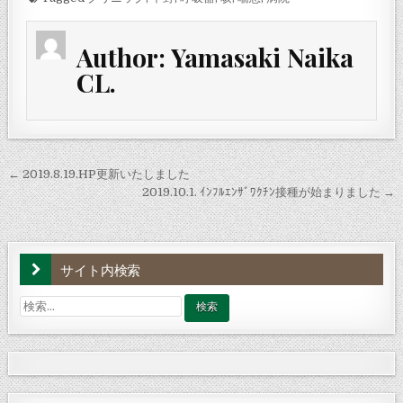
Author:
Yamasaki Naika
CL.
投
← 2019.8.19.HP更新いたしました
稿
2019.10.1. ｲﾝﾌﾙｴﾝｻﾞﾜｸﾁﾝ接種が始まりました →
ナ
ビ
サイト内検索
ゲ
ー
検
シ
索:
ョ
ン