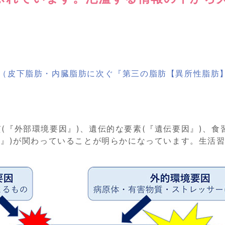
識（皮下脂肪・内臓脂肪に次ぐ『第三の脂肪【異所性脂肪
(『外部環境要因』)、遺伝的な要素(『遺伝要因』)、食
因』)が関わっていることが明らかになっています。生活