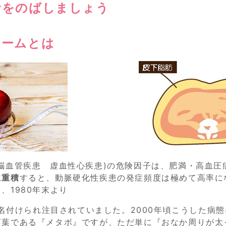
命をのばしましょう
ロームとは
(脳血管疾患 虚血性心疾患)の危険因子は、肥満・高血圧
に重積
すると、動脈硬化性疾患の発症頻度は極めて高率に
、1980年末より
」などと名付けられ注目されていました。2000年頃こうした病
言葉である『メタボ』ですが、ただ単に『おなか周りが太