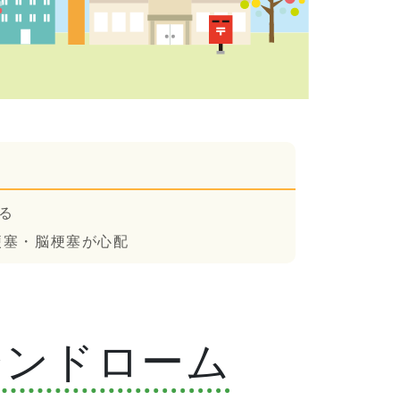
る
梗塞・脳梗塞が心配
シンドローム