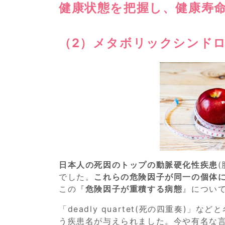
健康状態を把握し、健康寿
（2）メタボリックシンド
日本人の死因のトップの動脈硬化性疾患
でした。
これらの危険因子が同一の個体
この『
危険因子が重積する病態
』について
「deadly quartet(死の四重奏)
う疾患名が与えられました。今や有名な