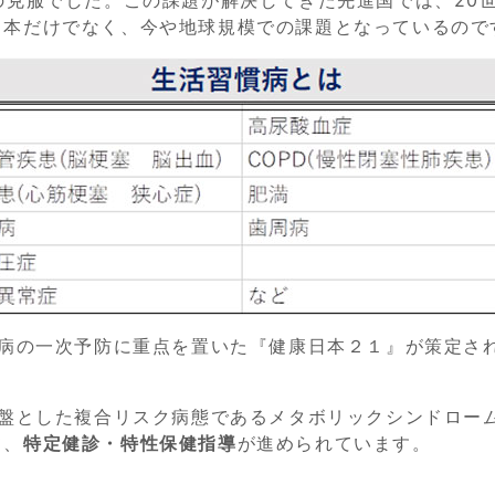
日本だけでなく、今や地球規模での課題となっているので
慣病の一次予防に重点を置いた『健康日本２１』が策定さ
基盤とした複合リスク病態であるメタボリックシンドロー
て、
特定健診・特性保健指導
が進められています。