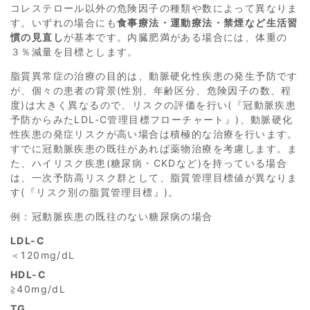
コレステロール以外の危険因子の種類や数によって異なりま
す。いずれの場合にも
食事療法・運動療法・禁煙など生活習
慣の見直し
が基本です。内臓肥満がある場合には、体重の
３％減量を目標とします。
脂質異常症の治療の目的は、動脈硬化性疾患の発生予防です
が、個々の患者の背景(性別、年齢区分、危険因子の数、程
度)は大きく異なるので、リスクの評価を行い(『冠動脈疾患
予防からみたLDL-C管理目標フローチャート』)、動脈硬化
性疾患の発症リスクが高い場合は積極的な治療を行います。
すでに冠動脈疾患の既往があれば薬物治療を考慮します。ま
た、ハイリスク疾患(糖尿病・CKDなど)を持っている場合
は、一次予防高リスク群として、脂質管理目標値が異なりま
す(『リスク別の脂質管理目標』)。
例：冠動脈疾患の既往のない糖尿病の場合
LDL-C
＜120mg/dL
HDL-C
≧40mg/dL
TG