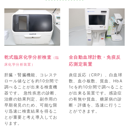
乾式臨床化学分析検査
全自動血球計数・免疫反
（臨
応測定装置
床化学分析装置）
肝臓・腎臓機能、コレステ
炎症反応（CRP）、白血球
ロール値などを約10分間で
数、血小板数、貧血、HbA
調べることが出来る検査機
1cを約10分間で調べること
器です。 急性疾患の診断、
が出来る装置です。感染症
治療の効果判定、副作用の
の有無や貧血、糖尿病の診
早期発見のため、可能な限
断・評価を、迅速に行うこ
り迅速に検査結果を得るこ
とができます。
とが重要と考え導入してお
ります。