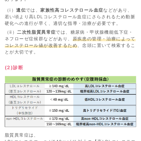
（ⅰ）
遺伝
では、
家族性高コレステロール血症
などがあり、
若い頃より高LDLコレステロール血症にさらされるため動脈
硬化への進行が早く、適切な指導・治療が必要です。
（ⅱ）
二次性脂質異常症
では、糖尿病・甲状腺機能低下症・
ネフローゼ症候群などがあり、
原疾患の管理・治療によって
コレステロール値が改善するため
、念頭に置いて検索するこ
とが大切です。
(2)診断
脂質異常症は、