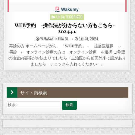
UNCATEGORIZED
Posted
in
WEB予約 -操作法が分からない方もこちら-
2024.4.1.
POSTED
POSTED
YAMASAKI NAIKA CL.
3月 31, 2024
BY
ON
再診の方 ホームページから 「WEB予約」→ 担当医選択 →
再診 / オンライン診療の方は オンライン診療 を選択 ご希望
の検査内容等がお決まりでしたら・主治医から前回外来で話があり
ましたら チェックを入れてください …
サイト内検索
検
索: