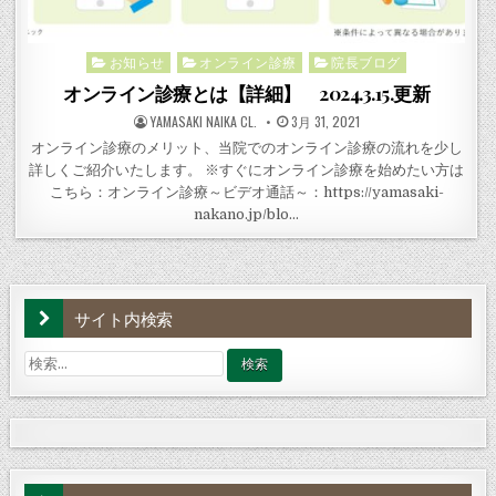
お知らせ
オンライン診療
院長ブログ
Posted
in
オンライン診療とは【詳細】 2024.3.15.更新
POSTED
POSTED
YAMASAKI NAIKA CL.
3月 31, 2021
BY
ON
オンライン診療のメリット、当院でのオンライン診療の流れを少し
詳しくご紹介いたします。 ※すぐにオンライン診療を始めたい方は
こちら：オンライン診療～ビデオ通話～：https://yamasaki-
nakano.jp/blo…
サイト内検索
検
索: